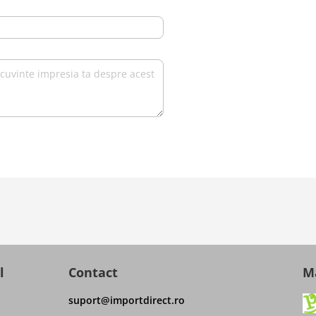
l
Contact
Ma
suport@importdirect.ro