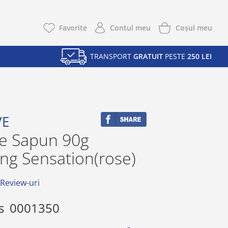
Coşul meu
Favorite
Contul meu
TRANSPORT
GRATUIT
PESTE
250 LEI
VE
ve Sapun 90g
ng Sensation(rose)
 Review-uri
s
0001350