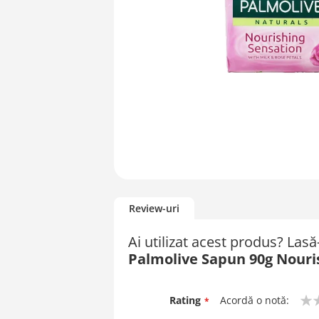
Skip
to
Review-uri
the
beginning
Ai utilizat acest produs? Las
of
Palmolive Sapun 90g Nouri
the
images
gallery
Rating
Acordă o notă:
1
2
3
4
5