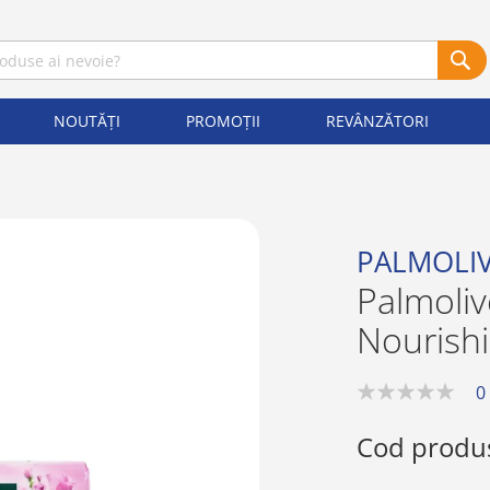
NOUTĂȚI
PROMOȚII
REVÂNZĂTORI
PALMOLI
Palmoli
Nourishi
0
0%
Cod produ