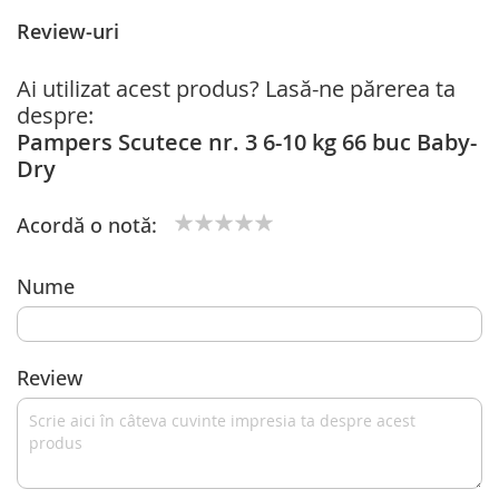
Review-uri
Ai utilizat acest produs? Lasă-ne părerea ta
despre:
Pampers Scutece nr. 3 6-10 kg 66 buc Baby-
Dry
Acordă o notă:
1
2
3
4
5
star
stars
stars
stars
stars
Nume
Review