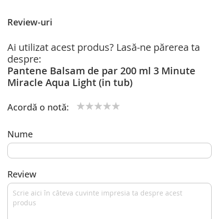
Review-uri
Ai utilizat acest produs? Lasă-ne părerea ta
despre:
Pantene Balsam de par 200 ml 3 Minute
Miracle Aqua Light (in tub)
Acordă o notă:
1
2
3
4
5
star
stars
stars
stars
stars
Nume
Review