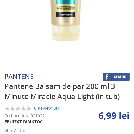
Skip
to
the
beginning
PANTENE
of
the
Pantene Balsam de par 200 ml 3
images
Minute Miracle Aqua Light (in tub)
gallery
0 Review-uri
6,99 lei
0%
Cod produs
0010221
EPUIZAT DIN STOC
Alertă stoc