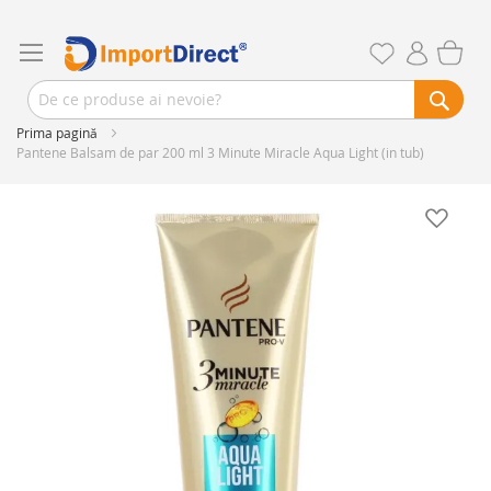
Prima pagină
Pantene Balsam de par 200 ml 3 Minute Miracle Aqua Light (in tub)
Skip
to
the
end
of
the
images
gallery