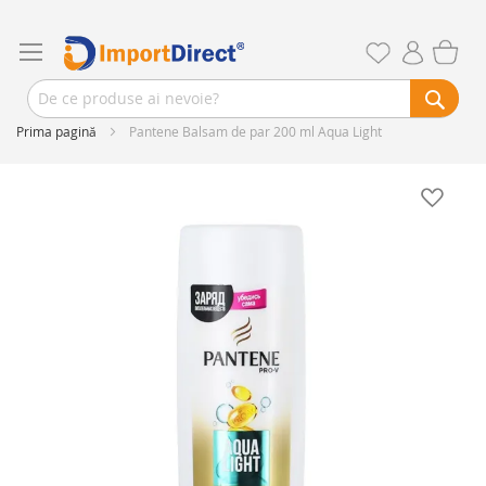
Prima pagină
Pantene Balsam de par 200 ml Aqua Light
Skip
to
the
end
of
the
images
gallery