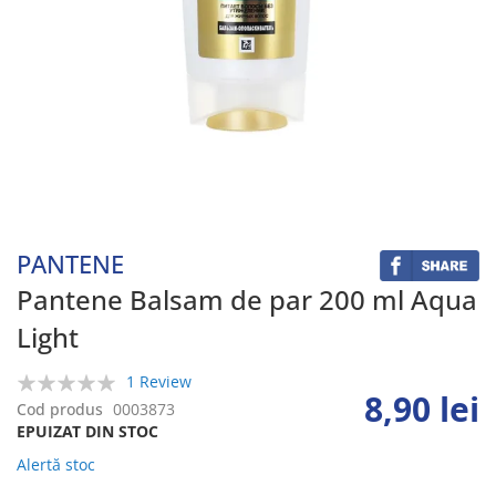
Skip
to
the
beginning
PANTENE
of
the
Pantene Balsam de par 200 ml Aqua
images
Light
gallery
1 Review
8,90 lei
0%
Cod produs
0003873
EPUIZAT DIN STOC
Alertă stoc