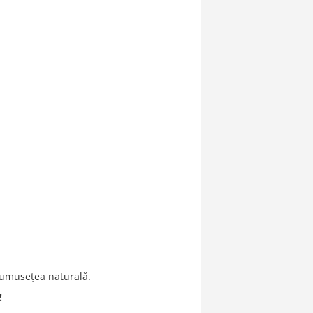
frumusețea naturală.
!