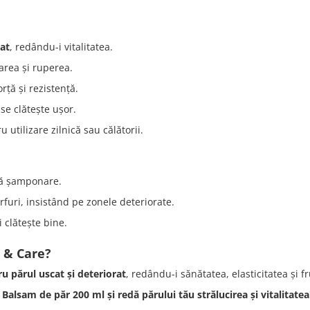
rat
, redându-i vitalitatea.
area și ruperea.
orță și rezistență.
 se clătește ușor.
u utilizare zilnică sau călătorii.
pă șamponare.
furi, insistând pe zonele deteriorate.
 clătește bine.
r & Care?
ru părul uscat și deteriorat
, redându-i sănătatea, elasticitatea și 
sam de păr 200 ml și redă părului tău strălucirea și vitalitatea