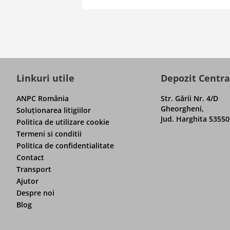
Linkuri utile
Depozit Centra
ANPC România
Str. Gării Nr. 4/D
Gheorgheni,
Soluţionarea litigiilor
Jud. Harghita 53550
Politica de utilizare cookie
Termeni si conditii
Politica de confidentialitate
Contact
Transport
Ajutor
Despre noi
Blog