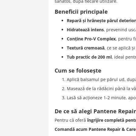
sănătos, după fiecare utilizare.
Beneficii principale
Repară și hrănește părul deterio
Hidratează intens
, prevenind usc
Conține Pro-V Complex
, pentru f
Textură cremoasă
, ce se aplică și
Tub practic de 200 ml
, ideal pentr
Cum se folosește
Aplică balsamul pe părul ud, du
Masează de la rădăcini până la vâr
Lasă să acționeze 1-2 minute, apoi
De ce să alegi Pantene Repai
Pentru că oferă
îngrijire completă pent
Comandă acum Pantene Repair & Care Bal