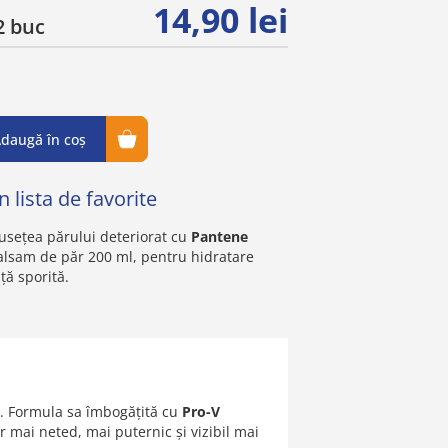
14,90 lei
 buc
daugă în coș
 lista de favorite
sețea părului deteriorat cu
Pantene
alsam de păr 200 ml, pentru hidratare
ță sporită.
il. Formula sa îmbogățită cu
Pro-V
r mai neted, mai puternic și vizibil mai