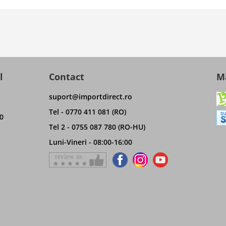
l
Contact
Ma
suport@importdirect.ro
Tel - 0770 411 081 (RO)
0
Tel 2 - 0755 087 780 (RO-HU)
Luni-Vineri - 08:00-16:00