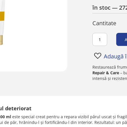
în stoc
— 272
Cantitate
A
Adaugă în
Restaurează frumu
Repair & Care
– b
intensă și rezisten
ul deteriorat
200 ml
este special creat pentru a repara vizibil părul uscat și frag
 de păr, hrănindu-l și fortificându-l din interior. Rezultatul: un pă