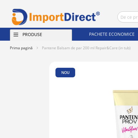
PACHETE ECONOMICE
PRODUSE
Prima pagină
Pantene Balsam de par 200 ml Repair&Care (in tub)
Skip
to
NOU
the
end
of
the
images
gallery