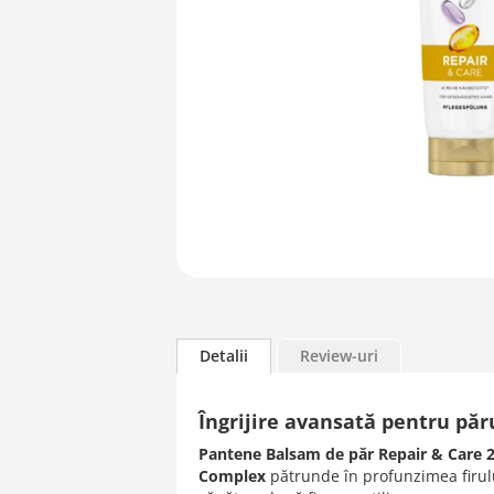
Skip
to
the
beginning
Detalii
Review-uri
of
the
Îngrijire avansată pentru păr
images
gallery
Pantene Balsam de păr Repair & Care 
Complex
pătrunde în profunzimea firului