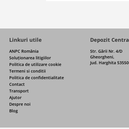
Linkuri utile
Depozit Centra
ANPC România
Str. Gării Nr. 4/D
Gheorgheni,
Soluţionarea litigiilor
Jud. Harghita 53550
Politica de utilizare cookie
Termeni si conditii
Politica de confidentialitate
Contact
Transport
Ajutor
Despre noi
Blog