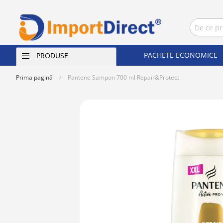
PACHETE ECONOMICE
PRODUSE
Prima pagină
Pantene Sampon 700 ml Repair&Protect
Skip
to
the
end
of
the
images
gallery