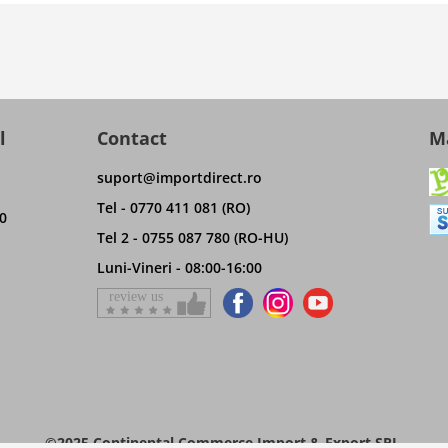
l
Contact
Ma
suport@importdirect.ro
Tel - 0770 411 081 (RO)
0
Tel 2 - 0755 087 780 (RO-HU)
Luni-Vineri - 08:00-16:00
©2025 Continental Commerce Import & Export SRL.