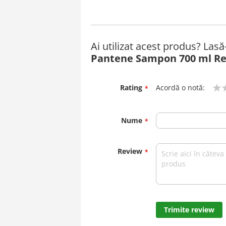
Ai utilizat acest produs? Las
Pantene Sampon 700 ml Re
Rating
Acordă o notă:
1
2
3
4
5
star
stars
stars
stars
stars
Nume
Review
Trimite review