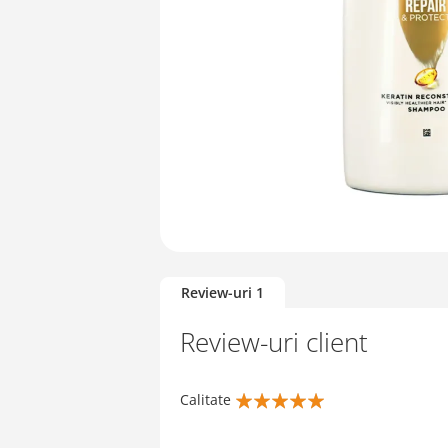
Skip
to
Review-uri
1
the
beginning
Review-uri client
of
the
images
Calitate
gallery
100%