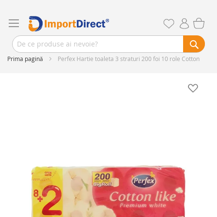
Prima pagină
Perfex Hartie toaleta 3 straturi 200 foi 10 role Cotton
Skip
to
the
end
of
the
images
gallery