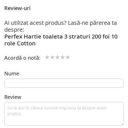
Review-uri
Ai utilizat acest produs? Lasă-ne părerea ta
despre:
Perfex Hartie toaleta 3 straturi 200 foi 10
role Cotton
Acordă o notă:
1
2
3
4
5
star
stars
stars
stars
stars
Nume
Review