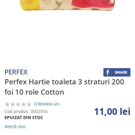
Skip
to
the
beginning
PERFEX
of
the
Perfex Hartie toaleta 3 straturi 200
images
foi 10 role Cotton
gallery
0 Review-uri
11,00 lei
0%
Cod produs
0002956
EPUIZAT DIN STOC
Alertă stoc