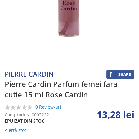
Skip
to
the
beginning
PIERRE CARDIN
of
the
Pierre Cardin Parfum femei fara
images
cutie 15 ml Rose Cardin
gallery
0 Review-uri
13,28 lei
0%
Cod produs
0005222
EPUIZAT DIN STOC
Alertă stoc