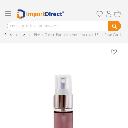
Prima pagină
Pierre Cardin Parfum femei fara cutie 15 ml Rose Cardin
Skip
to
the
end
of
the
images
gallery