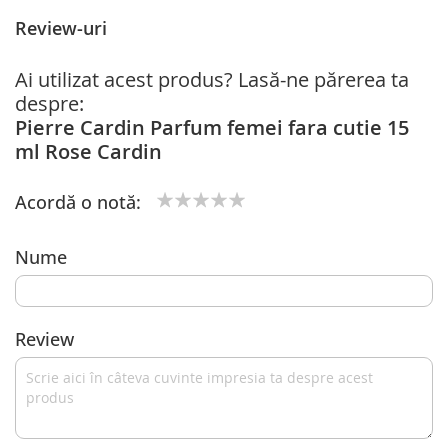
Review-uri
Ai utilizat acest produs? Lasă-ne părerea ta
despre:
Pierre Cardin Parfum femei fara cutie 15
ml Rose Cardin
Acordă o notă:
1
2
3
4
5
star
stars
stars
stars
stars
Nume
Review