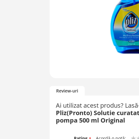
Skip
to
Review-uri
the
beginning
Ai utilizat acest produs? Las
of
Pliz(Pronto) Solutie curata
the
images
pompa 500 ml Original
gallery
Rating
Acordă o notă: