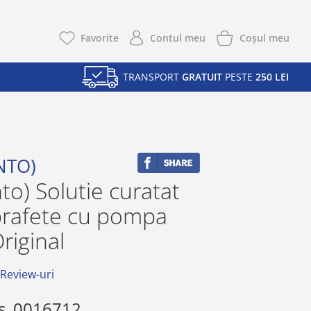
Coşul meu
Favorite
Contul meu
TRANSPORT
GRATUIT
PESTE
250 LEI
NTO)
nto) Solutie curatat
prafete cu pompa
riginal
 Review-uri
s
0016712