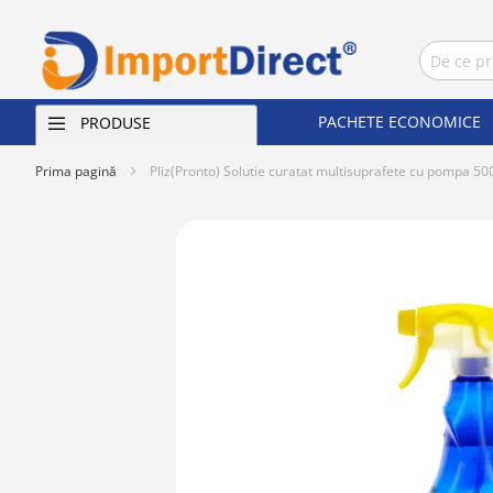
PACHETE ECONOMICE
PRODUSE
Prima pagină
Pliz(Pronto) Solutie curatat multisuprafete cu pompa 50
Skip
to
the
end
of
the
images
gallery