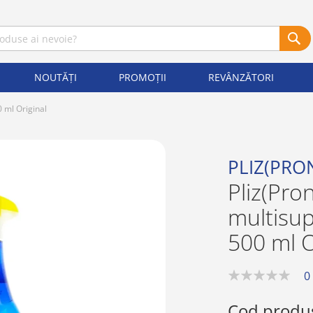
NOUTĂȚI
PROMOȚII
REVÂNZĂTORI
0 ml Original
PLIZ(PRO
Pliz(Pro
multisu
500 ml O
0
0%
Cod produ