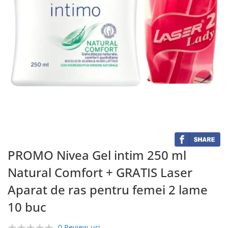
Skip
to
the
beginning
of
the
PROMO Nivea Gel intim 250 ml
images
Natural Comfort + GRATIS Laser
gallery
Aparat de ras pentru femei 2 lame
10 buc
0 Review-uri