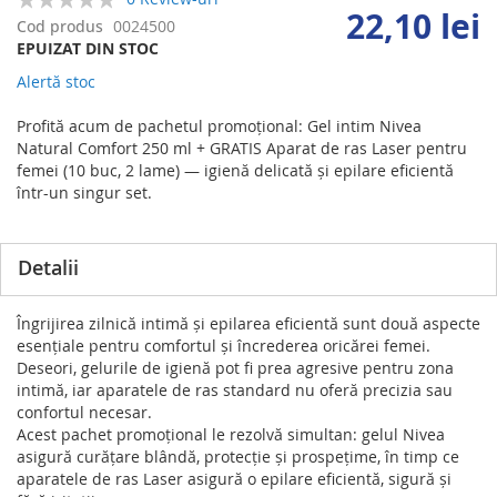
22,10 lei
0%
Cod produs
0024500
EPUIZAT DIN STOC
Alertă stoc
Profită acum de pachetul promoțional: Gel intim Nivea
Natural Comfort 250 ml + GRATIS Aparat de ras Laser pentru
femei (10 buc, 2 lame) — igienă delicată și epilare eficientă
într-un singur set.
Detalii
Îngrijirea zilnică intimă și epilarea eficientă sunt două aspecte
esenţiale pentru comfortul și încrederea oricărei femei.
Deseori, gelurile de igienă pot fi prea agresive pentru zona
intimă, iar aparatele de ras standard nu oferă precizia sau
confortul necesar.
Acest pachet promoțional le rezolvă simultan: gelul Nivea
asigură curăţare blândă, protecţie şi prospețime, în timp ce
aparatele de ras Laser asigură o epilare eficientă, sigură şi