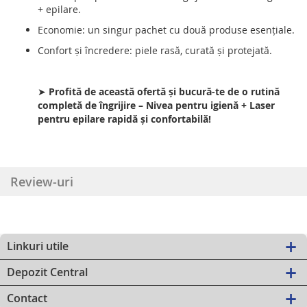
+ epilare.
Economie: un singur pachet cu două produse esențiale.
Confort și încredere: piele rasă, curată și protejată.
➤
Profită de această ofertă și bucură-te de o rutină
completă de îngrijire – Nivea pentru igienă + Laser
pentru epilare rapidă și confortabilă!
Review-uri
Linkuri utile
Depozit Central
Contact