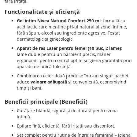
fără iritaţii.
Funcționalitate și eficiență
Gel intim Nivea Natural Comfort 250 ml
: formulă cu
acid lactic care menţine pH-ul natural al zonei intime,
fără săpun, alcool sau ingrediente agresive. Testat
dermatologic şi ginecologic.
Aparat de ras Laser pentru femei (10 buc, 2 lame)
:
lame duble pentru un bărbierit precis, mâner
ergonomic pentru control optim şi igienă garantată prin
aparate de unică folosință.
Combinarea celor două produse într-un singur pachet
aduce
valoare adăugată
și convenientă, economisind
timp și bani.
Beneficii principale (Beneficii)
Curățare blândă, sigură și de durată pentru zona
intimă.
Epilare fină, eficientă, fără iritații sau disconfort.
Set complet pentru rutina de îngrijire feminină – igienă