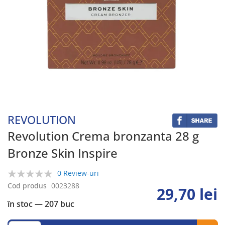
Skip
to
the
beginning
REVOLUTION
of
the
Revolution Crema bronzanta 28 g
images
Bronze Skin Inspire
gallery
0 Review-uri
0%
Cod produs
0023288
29,70 lei
în stoc
— 207 buc