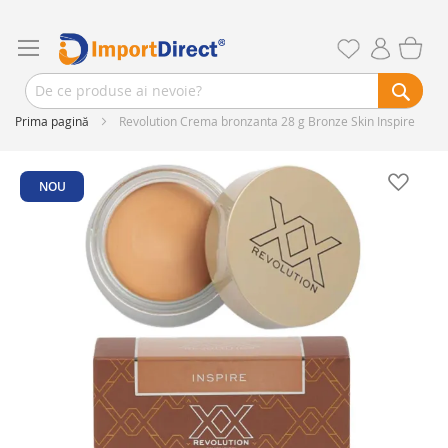
Prima pagină
Revolution Crema bronzanta 28 g Bronze Skin Inspire
Skip
to
NOU
the
end
of
the
images
gallery