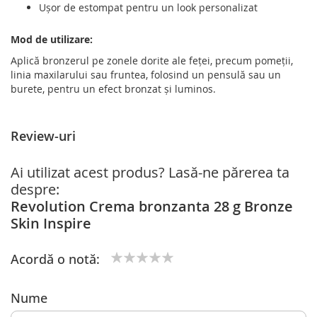
Ușor de estompat pentru un look personalizat
Mod de utilizare:
Aplică bronzerul pe zonele dorite ale feței, precum pomeții,
linia maxilarului sau fruntea, folosind un pensulă sau un
burete, pentru un efect bronzat și luminos.
Review-uri
Ai utilizat acest produs? Lasă-ne părerea ta
despre:
Revolution Crema bronzanta 28 g Bronze
Skin Inspire
Acordă o notă:
1
2
3
4
5
star
stars
stars
stars
stars
Nume