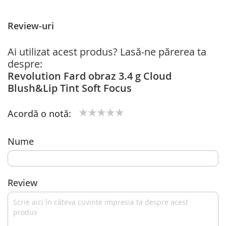
Review-uri
Ai utilizat acest produs? Lasă-ne părerea ta
despre:
Revolution Fard obraz 3.4 g Cloud
Blush&Lip Tint Soft Focus
Acordă o notă:
1
2
3
4
5
star
stars
stars
stars
stars
Nume
Review