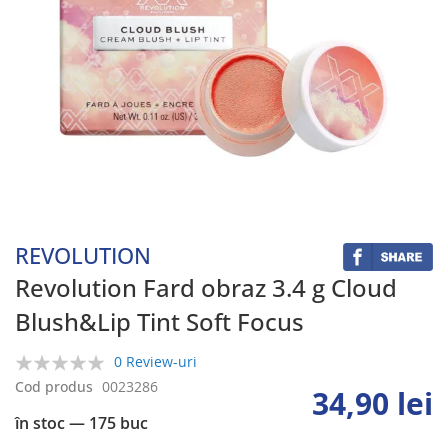
Skip
to
the
beginning
REVOLUTION
of
the
Revolution Fard obraz 3.4 g Cloud
images
Blush&Lip Tint Soft Focus
gallery
0 Review-uri
0%
Cod produs
0023286
34,90 lei
în stoc
— 175 buc