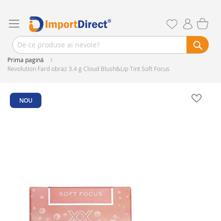
Prima pagină
Revolution Fard obraz 3.4 g Cloud Blush&Lip Tint Soft Focus
Skip
to
NOU
the
end
of
the
images
gallery