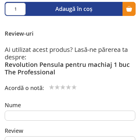
Adaugă în coș
Review-uri
Ai utilizat acest produs? Lasă-ne părerea ta
despre:
Revolution Pensula pentru machiaj 1 buc
The Professional
Acordă o notă:
1
2
3
4
5
star
stars
stars
stars
stars
Nume
Review