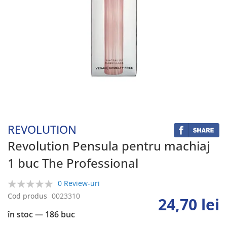
Skip
to
the
beginning
REVOLUTION
of
the
Revolution Pensula pentru machiaj
images
1 buc The Professional
gallery
0 Review-uri
0%
Cod produs
0023310
24,70 lei
în stoc
— 186 buc