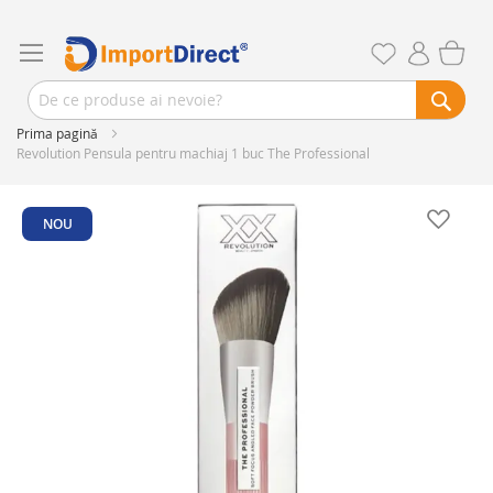
Prima pagină
Revolution Pensula pentru machiaj 1 buc The Professional
Skip
to
NOU
the
end
of
the
images
gallery