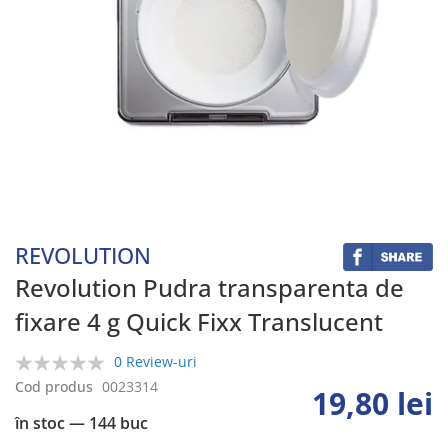
Skip
to
the
beginning
REVOLUTION
of
the
Revolution Pudra transparenta de
images
fixare 4 g Quick Fixx Translucent
gallery
0 Review-uri
0%
Cod produs
0023314
19,80 lei
în stoc
— 144 buc