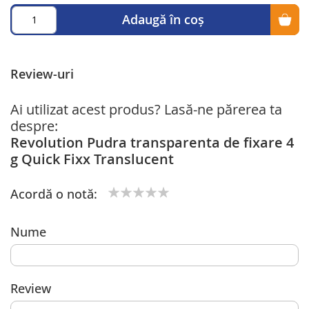
Adaugă în coș
Review-uri
Ai utilizat acest produs? Lasă-ne părerea ta
despre:
Revolution Pudra transparenta de fixare 4
g Quick Fixx Translucent
Acordă o notă:
1
2
3
4
5
star
stars
stars
stars
stars
Nume
Review