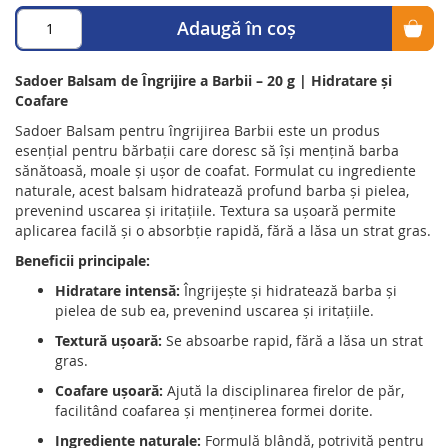
Adaugă în coș
Sadoer Balsam de Îngrijire a Barbii – 20 g | Hidratare și
Coafare
Sadoer Balsam pentru îngrijirea Barbii este un produs
esențial pentru bărbații care doresc să își mențină barba
sănătoasă, moale și ușor de coafat.
Formulat cu ingrediente
naturale, acest balsam hidratează profund barba și pielea,
prevenind uscarea și iritațiile.
Textura sa ușoară permite
aplicarea facilă și o absorbție rapidă, fără a lăsa un strat gras.
Beneficii principale:
Hidratare intensă:
Îngrijește și hidratează barba și
pielea de sub ea, prevenind uscarea și iritațiile.
Textură ușoară:
Se absoarbe rapid, fără a lăsa un strat
gras.
Coafare ușoară:
Ajută la disciplinarea firelor de păr,
facilitând coafarea și menținerea formei dorite.
Ingrediente naturale:
Formulă blândă, potrivită pentru