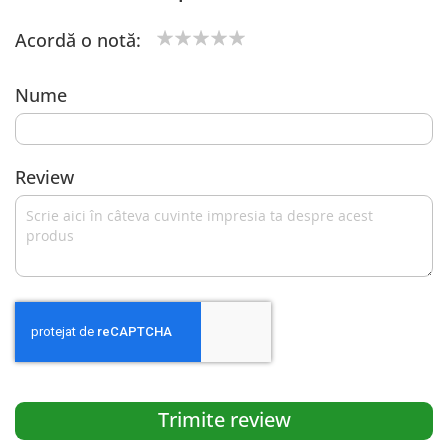
Acordă o notă:
1
2
3
4
5
star
stars
stars
stars
stars
Nume
Review
Trimite review