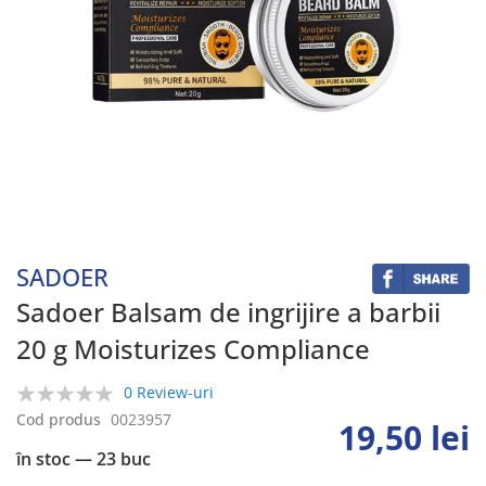
Skip
to
the
beginning
SADOER
of
the
Sadoer Balsam de ingrijire a barbii
images
20 g Moisturizes Compliance
gallery
0 Review-uri
0%
Cod produs
0023957
19,50 lei
în stoc
— 23 buc