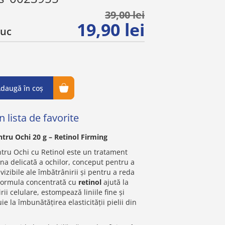
39,00 lei
19,90 lei
buc
daugă în coș
 lista de favorite
ru Ochi 20 g – Retinol Firming
ru Ochi cu Retinol este un tratament
na delicată a ochilor, conceput pentru a
zibile ale îmbătrânirii și pentru a reda
. Formula concentrată cu
retinol
ajută la
ii celulare, estompează liniile fine și
uie la îmbunătățirea elasticității pielii din