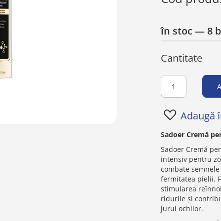
în stoc
— 8 
Cantitate
A
Adaugă în
Sadoer Cremă pent
Sadoer Cremă pent
intensiv pentru zo
combate semnele vi
fermitatea pielii
stimularea reînnoir
ridurile și contrib
jurul ochilor.