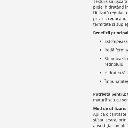
Textura sa ușoară 
piele, hidratând î
Utilizată regulat,
privirii, reducân
fermitate și suple
Beneficii principa
Estompează li
Redă fermita
Stimulează 
retinolului
Hidratează i
Îmbunătățeșt
Potrivită pentru:
t
matură sau cu se
Mod de utilizare:
Aplică o cantitate
și/sau seara, prin
absorbția completă