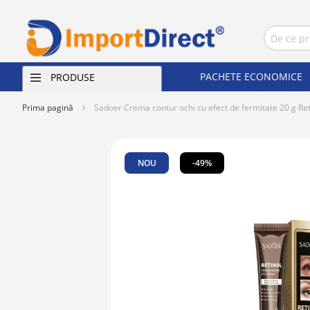
PACHETE ECONOMICE
PRODUSE
Prima pagină
Sadoer Crema contur ochi cu efect de fermitate 20 g Ret
Skip
to
NOU
-49%
the
end
of
the
images
gallery