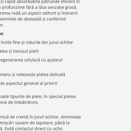
și rapid absorbabilă pătrunde eficient în
n profunzime fără a lăsa senzație grasă.
 crema redă un aspect odihnit și întinerit
d semnele de oboseală și conferind
țe.
le:
niile fine și ridurile din jurul ochilor
tea și tonusul pielii
regenerarea celulară cu ajutorul
ntens și netezește pielea delicată
e aspectul general al privirii
oate tipurile de piele, în special pielea
mne de îmbătrânire.
 mică de cremă în jurul ochilor, dimineața
 mișcări ușoare de tapotare, până la
. Evită contactul direct cu ochii.