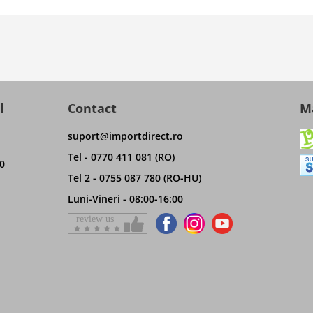
l
Contact
Ma
suport@importdirect.ro
Tel - 0770 411 081 (RO)
0
Tel 2 - 0755 087 780 (RO-HU)
Luni-Vineri - 08:00-16:00