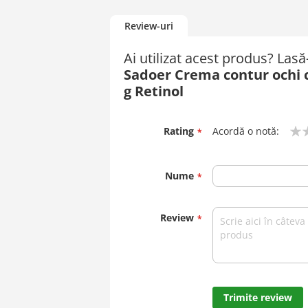
Review-uri
Ai utilizat acest produs? Las
Sadoer Crema contur ochi c
g Retinol
Rating
Acordă o notă:
1
2
3
4
5
star
stars
stars
stars
stars
Nume
Review
Trimite review