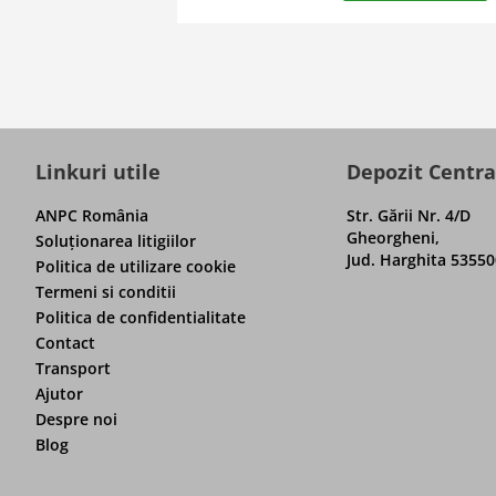
Linkuri utile
Depozit Centra
ANPC România
Str. Gării Nr. 4/D
Gheorgheni,
Soluţionarea litigiilor
Jud. Harghita 53550
Politica de utilizare cookie
Termeni si conditii
Politica de confidentialitate
Contact
Transport
Ajutor
Despre noi
Blog