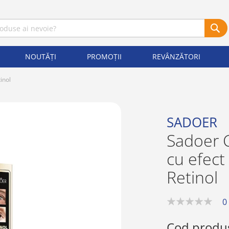
NOUTĂȚI
PROMOȚII
REVÂNZĂTORI
inol
SADOER
Sadoer 
cu efect
Retinol
0
0%
Cod produ