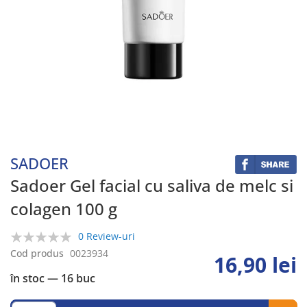
Skip
to
the
beginning
SADOER
of
the
Sadoer Gel facial cu saliva de melc si
images
colagen 100 g
gallery
0 Review-uri
0%
Cod produs
0023934
16,90 lei
în stoc
— 16 buc