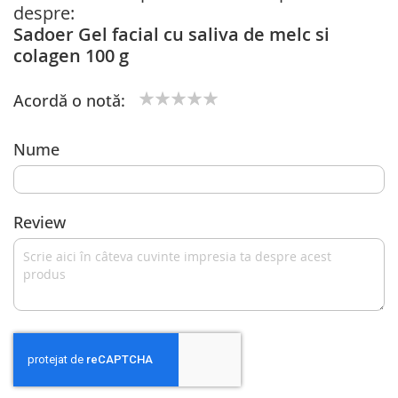
despre:
Sadoer Gel facial cu saliva de melc si
colagen 100 g
Acordă o notă:
1
2
3
4
5
star
stars
stars
stars
stars
Nume
Review