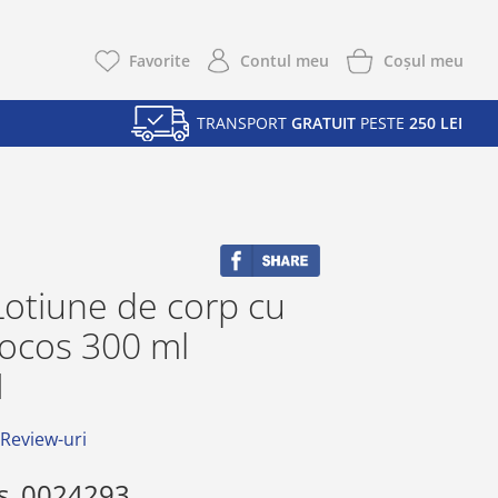
Coşul meu
Favorite
Contul meu
TRANSPORT
GRATUIT
PESTE
250 LEI
otiune de corp cu
cocos 300 ml
1
 Review-uri
s
0024293