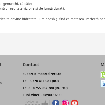
e, genunchi, călcâie).
ntru rezultate vizibile și de lungă durată.
ielea ta devine hidratată, luminoasă și fină ca mătasea. Perfectă pent
l
Contact
Ma
suport@importdirect.ro
Tel - 0770 411 081 (RO)
0
Tel 2 - 0755 087 780 (RO-HU)
Luni-Vineri - 08:00-16:00