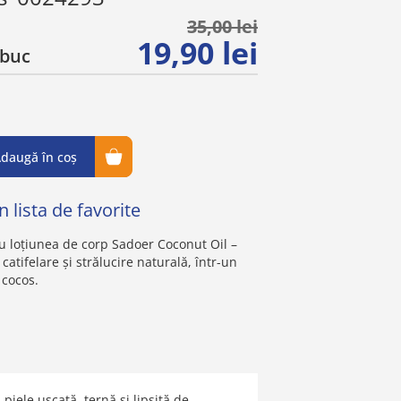
35,00 lei
19,90 lei
buc
daugă în coș
 lista de favorite
cu loțiunea de corp Sadoer Coconut Oil –
catifelare și strălucire naturală, într-un
 cocos.
 piele uscată, ternă și lipsită de