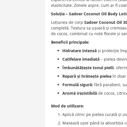
of
elasticitate. Zonele aspre, cum ar fi co
the
images
Soluția – Sadoer Coconut Oil Body Lot
gallery
Loțiunea de corp
Sadoer Coconut Oil 3
completă. Textura sa ușoară și cremoasă 
de cocos, combinat cu note florale și va
Beneficii principale:
Hidratare intensă
și protecție împ
Catifelare imediată
– pielea devin
Îmbunătățește tonul pielii
, oferi
Repară și hrănește pielea
în doar 
Formulă sigură:
fără parabeni, sulf
Aromă irezistibilă
de cocos, citric
Mod de utilizare:
Aplică zilnic pe pielea curată și u
Masează ușor până la absorbția c