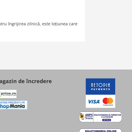
ru îngrijirea zilnică, este loțiunea care
gazin de încredere