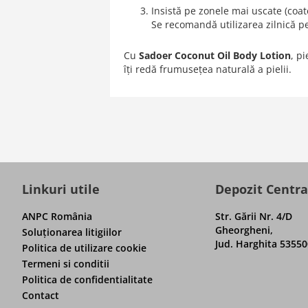
Insistă pe zonele mai uscate (coat
Se recomandă utilizarea zilnică pe
Cu
Sadoer Coconut Oil Body Lotion
, p
îți redă frumusețea naturală a pielii.
Linkuri utile
Depozit Centra
ANPC România
Str. Gării Nr. 4/D
Gheorgheni,
Soluţionarea litigiilor
Jud. Harghita 53550
Politica de utilizare cookie
Termeni si conditii
Politica de confidentialitate
Contact