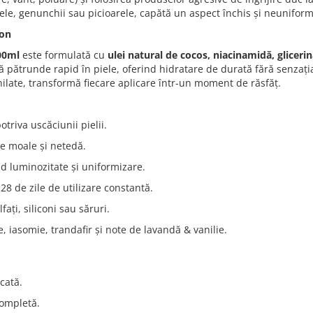
atele, genunchii sau picioarele, capătă un aspect închis și neuniform
ion
00ml
este formulată cu
ulei natural de cocos, niacinamidă, glicerin
pătrunde rapid în piele, oferind hidratare de durată fără senzația
nilate, transformă fiecare aplicare într-un moment de răsfăț.
otriva uscăciunii pielii.
e moale și netedă.
nd luminozitate și uniformizare.
28 de zile de utilizare constantă.
ați, siliconi sau săruri.
e, iasomie, trandafir și note de lavandă & vanilie.
scată.
ompletă.