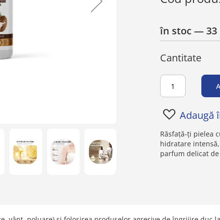
în stoc
— 33 
Cantitate
A
Adaugă în
Răsfață-ți pielea 
hidratare intensă, 
parfum delicat de
e, vânt, poluare) și folosirea produselor agresive de îngrijire duc la