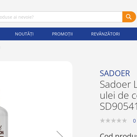
NOUTĂȚI
PROMOȚII
REVÂNZĂTORI
1
SADOER
Sadoer L
ulei de 
SD9054
0
0%
Cod produ