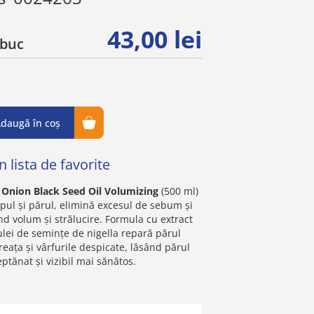
43,00 lei
buc
daugă în coș
 lista de favorite
 Onion Black Seed Oil Volumizing
(500 ml)
lpul și părul, elimină excesul de sebum și
ind volum și strălucire. Formula cu extract
ulei de semințe de nigella repară părul
reața și vârfurile despicate, lăsând părul
ptănat și vizibil mai sănătos.