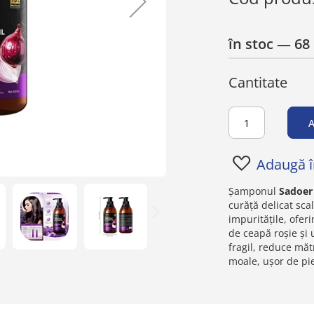
în stoc
— 68 
Cantitate
A
Adaugă în
Șamponul
Sadoer
curăță delicat sca
impuritățile, ofer
de ceapă roșie și 
fragil, reduce măt
moale, ușor de pie