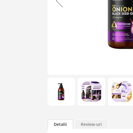
Skip
to
the
Detalii
Review-uri
beginning