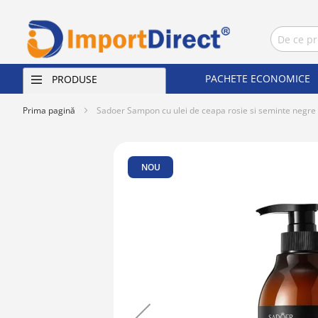
PACHETE ECONOMICE
PRODUSE
Prima pagină
Sadoer Sampon cu ulei de ceapa rosie si seminte negr
Skip
to
NOU
the
end
of
the
images
gallery