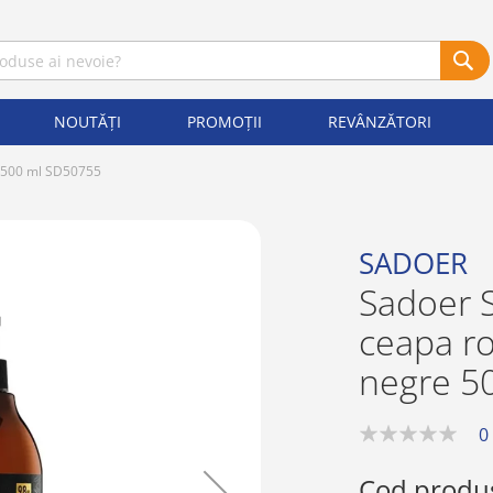
NOUTĂȚI
PROMOȚII
REVÂNZĂTORI
e 500 ml SD50755
SADOER
Sadoer 
ceapa ro
negre 5
0
0%
Cod produ