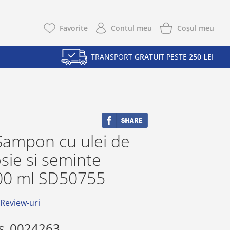
Coşul meu
Favorite
Contul meu
TRANSPORT
GRATUIT
PESTE
250 LEI
Sampon cu ulei de
sie si seminte
00 ml SD50755
 Review-uri
s
0024263