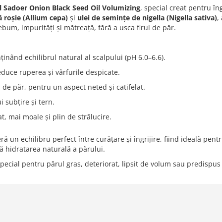
 Sadoer Onion Black Seed Oil Volumizing
, special creat pentru îng
 roșie (Allium cepa)
și
ulei de semințe de nigella (Nigella sativa)
,
bum, impurități și mătreață, fără a usca firul de păr.
ținând echilibrul natural al scalpului (pH 6.0–6.6).
reduce ruperea și vârfurile despicate.
 de păr, pentru un aspect neted și catifelat.
 subțire și tern.
, mai moale și plin de strălucire.
ă un echilibru perfect între curățare și îngrijire, fiind ideală pent
ă hidratarea naturală a părului.
 special pentru părul gras, deteriorat, lipsit de volum sau predispus