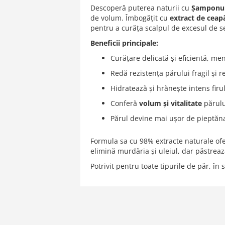
of
Descoperă puterea naturii cu
Șamponul
the
de volum. Îmbogățit cu
extract de ceapă
images
pentru a curăța scalpul de excesul de se
gallery
Beneficii principale:
Curățare delicată și eficientă, men
Redă rezistența părului fragil și 
Hidratează și hrănește intens firul
Conferă
volum și vitalitate
părului
Părul devine mai ușor de pieptănat
Formula sa cu 98% extracte naturale ofer
elimină murdăria și uleiul, dar păstreaz
Potrivit pentru toate tipurile de păr, în