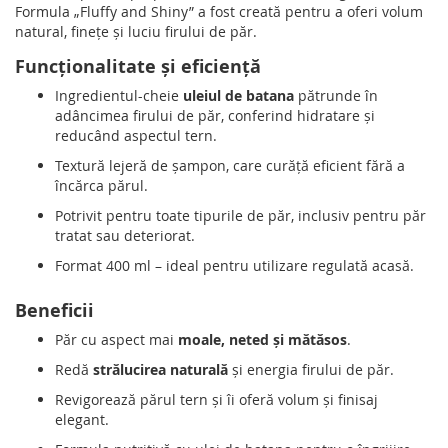
Formula „Fluffy and Shiny” a fost creată pentru a oferi volum
natural, fineţe şi luciu firului de păr.
Funcționalitate și eficiență
Ingredientul-cheie
uleiul de batana
pătrunde în
adâncimea firului de păr, conferind hidratare şi
reducând aspectul tern.
Textură lejeră de șampon, care curăţă eficient fără a
încărca părul.
Potrivit pentru toate tipurile de păr, inclusiv pentru păr
tratat sau deteriorat.
Format 400 ml – ideal pentru utilizare regulată acasă.
Beneficii
Păr cu aspect mai
moale, neted şi mătăsos
.
Redă
strălucirea naturală
şi energia firului de păr.
Revigorează părul tern şi îi oferă volum şi finisaj
elegant.