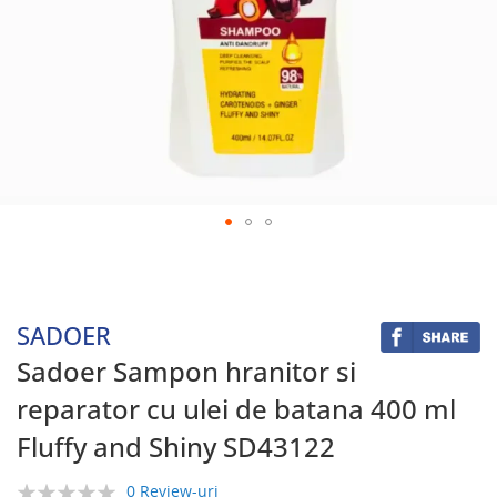
Skip
to
the
beginning
SADOER
of
the
Sadoer Sampon hranitor si
images
reparator cu ulei de batana 400 ml
gallery
Fluffy and Shiny SD43122
0 Review-uri