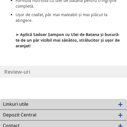
Formula nutritivă cu ulei de batana pentru o îngrijire
completă.
Uşor de coafat, păr mai maleabil şi mai plăcut la
atingere.
➤
Aplică Sadoer Șampon cu Ulei de Batana şi bucură-
te de un păr vizibil mai sănătos, strălucitor şi uşor de
aranjat!
Review-uri
Linkuri utile
Depozit Central
Contact