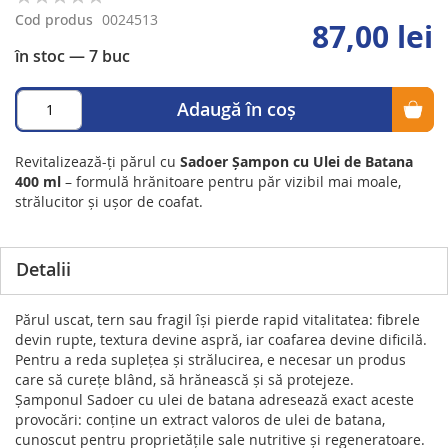
0%
Cod produs
0024513
87,00 lei
în stoc
— 7 buc
Adaugă în coș
Revitalizează-ți părul cu
Sadoer Șampon cu Ulei de Batana
400 ml
– formulă hrănitoare pentru păr vizibil mai moale,
strălucitor şi ușor de coafat.
Detalii
Părul uscat, tern sau fragil îşi pierde rapid vitalitatea: fibrele
devin rupte, textura devine aspră, iar coafarea devine dificilă.
Pentru a reda supleţea şi strălucirea, e necesar un produs
care să cureţe blând, să hrănească şi să protejeze.
Șamponul Sadoer cu ulei de batana adresează exact aceste
provocări: conţine un extract valoros de ulei de batana,
cunoscut pentru proprietăţile sale nutritive şi regeneratoare.