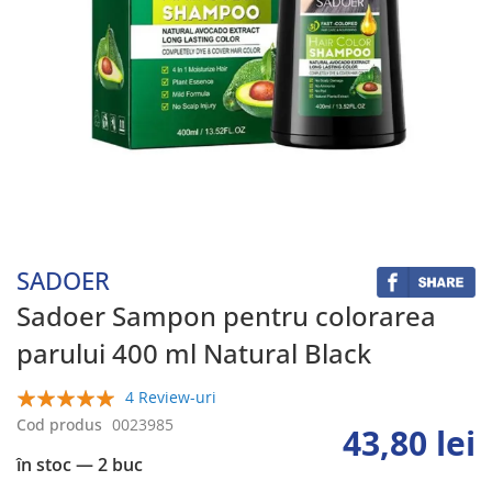
Skip
to
the
beginning
SADOER
of
the
Sadoer Sampon pentru colorarea
images
parului 400 ml Natural Black
gallery
4 Review-uri
100%
Cod produs
0023985
43,80 lei
în stoc
— 2 buc