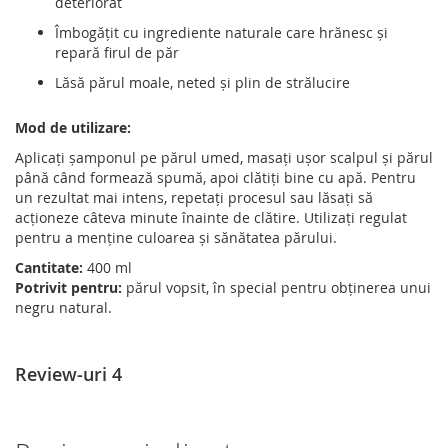
deteriorat
Îmbogățit cu ingrediente naturale care hrănesc și
repară firul de păr
Lăsă părul moale, neted și plin de strălucire
Mod de utilizare:
Aplicați șamponul pe părul umed, masați ușor scalpul și părul
până când formează spumă, apoi clătiți bine cu apă. Pentru
un rezultat mai intens, repetați procesul sau lăsați să
acționeze câteva minute înainte de clătire. Utilizați regulat
pentru a menține culoarea și sănătatea părului.
Cantitate:
400 ml
Potrivit pentru:
părul vopsit, în special pentru obținerea unui
negru natural.
Review-uri
4