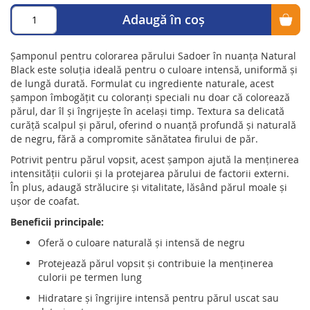
Adaugă în coș
Șamponul pentru colorarea părului Sadoer în nuanța Natural
Black este soluția ideală pentru o culoare intensă, uniformă și
de lungă durată. Formulat cu ingrediente naturale, acest
șampon îmbogățit cu coloranți speciali nu doar că colorează
părul, dar îl și îngrijește în același timp. Textura sa delicată
curăță scalpul și părul, oferind o nuanță profundă și naturală
de negru, fără a compromite sănătatea firului de păr.
Potrivit pentru părul vopsit, acest șampon ajută la menținerea
intensității culorii și la protejarea părului de factorii externi.
În plus, adaugă strălucire și vitalitate, lăsând părul moale și
ușor de coafat.
Beneficii principale:
Oferă o culoare naturală și intensă de negru
Protejează părul vopsit și contribuie la menținerea
culorii pe termen lung
Hidratare și îngrijire intensă pentru părul uscat sau