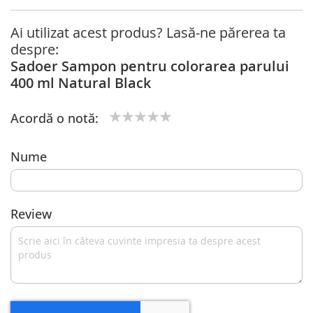
Ai utilizat acest produs? Lasă-ne părerea ta
despre:
Sadoer Sampon pentru colorarea parului
400 ml Natural Black
Acordă o notă:
1
2
3
4
5
star
stars
stars
stars
stars
Nume
Review