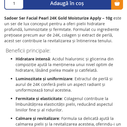
Adaugă în coș
Sadoer Ser Facial Pearl 24K Gold Moisturize Apply – 10g
este
un ser de lux conceput pentru a oferi pielii hidratare
profundă, luminozitate și fermitate.
Formulat cu ingrediente
prețioase precum aur de 24K, colagen și extract de perlă,
acest ser contribuie la revitalizarea și întinerirea tenului.
Beneficii principale:
Hidratare intensă
:
Acidul hialuronic și glicerina din
compoziție ajută la menținerea unui nivel optim de
hidratare, lăsând pielea moale și catifelată.
Luminozitate și uniformizare
:
Extractul de perlă și
aurul de 24K conferă pielii un aspect radiant și
uniformizează tonul acesteia.
Fermitate și elasticitate
:
Colagenul contribuie la
îmbunătățirea elasticității pielii, reducând aspectul
liniilor fine și al ridurilor.
Calmare și revitalizare
:
Formula sa delicată ajută la
calmarea pielii și la revitalizarea acesteia, oferindu-i un