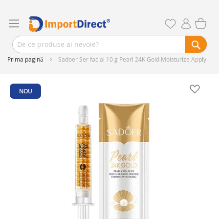
Prima pagină
Sadoer Ser facial 10 g Pearl 24K Gold Moisturize Apply
Skip
to
NOU
the
end
of
the
images
gallery