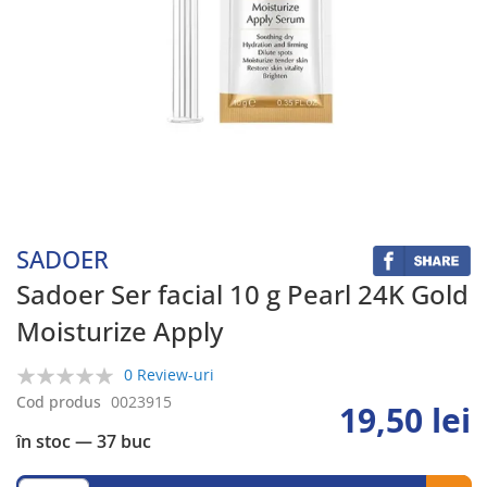
Skip
to
the
beginning
SADOER
of
the
Sadoer Ser facial 10 g Pearl 24K Gold
images
Moisturize Apply
gallery
0 Review-uri
0%
Cod produs
0023915
19,50 lei
în stoc
— 37 buc