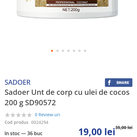
Skip
to
the
beginning
SADOER
of
the
Sadoer Unt de corp cu ulei de cocos
images
200 g SD90572
gallery
0 Review-uri
0%
Cod produs
0024294
35,00 lei
19,00 lei
în stoc
— 36 buc