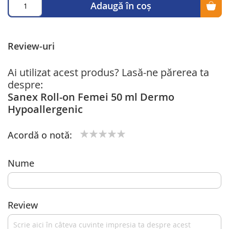
Adaugă în coș
Review-uri
Ai utilizat acest produs? Lasă-ne părerea ta
despre:
Sanex Roll-on Femei 50 ml Dermo
Hypoallergenic
Acordă o notă:
1
2
3
4
5
star
stars
stars
stars
stars
Nume
Review