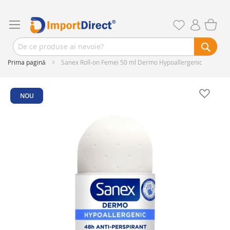
Prima pagină
Sanex Roll-on Femei 50 ml Dermo Hypoallergenic
Skip
to
NOU
the
end
of
the
images
gallery