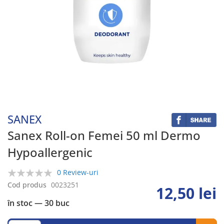
Skip
to
the
beginning
SANEX
of
the
Sanex Roll-on Femei 50 ml Dermo
images
Hypoallergenic
gallery
0 Review-uri
0%
Cod produs
0023251
12,50 lei
în stoc
— 30 buc