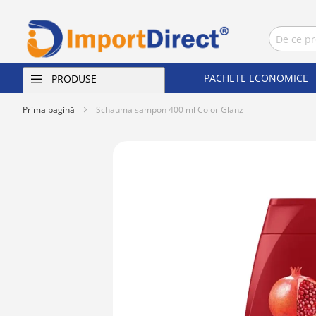
PACHETE ECONOMICE
PRODUSE
Prima pagină
Schauma sampon 400 ml Color Glanz
Skip
to
the
end
of
the
images
gallery