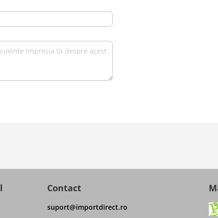
l
Contact
Ma
suport@importdirect.ro