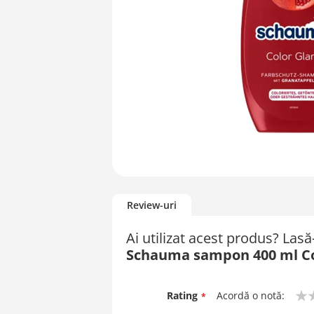
Skip
to
Review-uri
the
beginning
Ai utilizat acest produs? Las
of
Schauma sampon 400 ml Co
the
images
gallery
Rating
Acordă o notă:
1
2
3
4
5