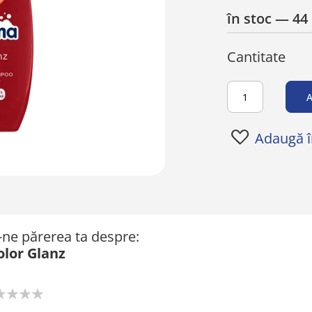
în stoc
— 44 
Cantitate
A
Adaugă în
ă-ne părerea ta despre:
lor Glanz