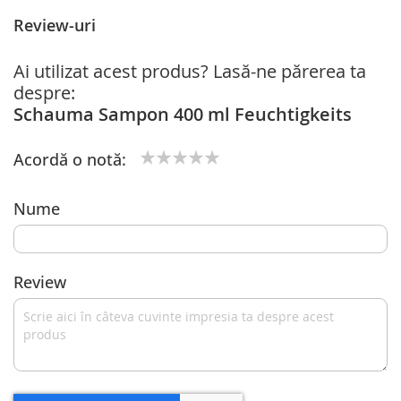
Review-uri
Ai utilizat acest produs? Lasă-ne părerea ta
despre:
Schauma Sampon 400 ml Feuchtigkeits
Acordă o notă:
1
2
3
4
5
star
stars
stars
stars
stars
Nume
Review