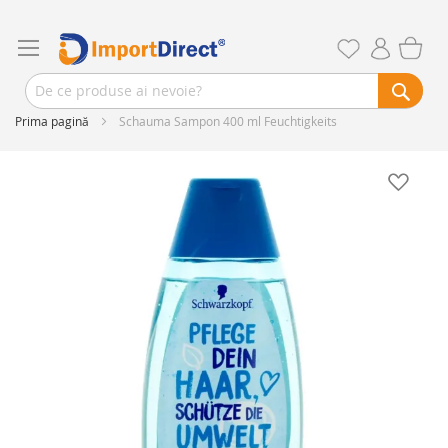
Prima pagină
Schauma Sampon 400 ml Feuchtigkeits
Skip
to
the
end
of
the
images
gallery