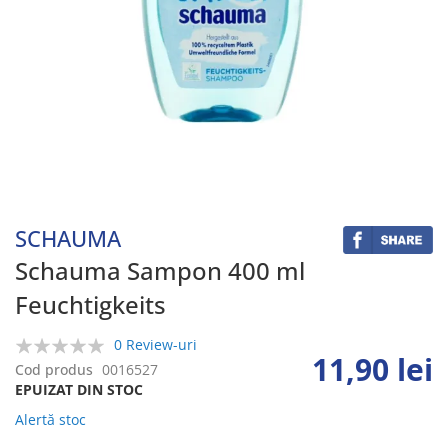
Skip
to
the
beginning
SCHAUMA
of
the
Schauma Sampon 400 ml
images
Feuchtigkeits
gallery
0 Review-uri
11,90 lei
0%
Cod produs
0016527
EPUIZAT DIN STOC
Alertă stoc