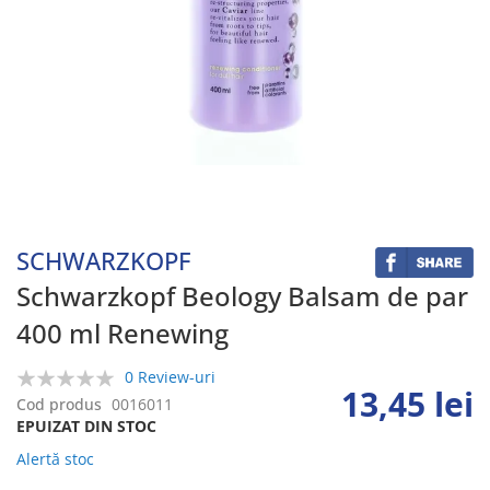
Skip
to
the
beginning
SCHWARZKOPF
of
the
Schwarzkopf Beology Balsam de par
images
400 ml Renewing
gallery
0 Review-uri
13,45 lei
0%
Cod produs
0016011
EPUIZAT DIN STOC
Alertă stoc