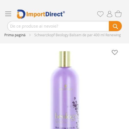
Prima pagină
Schwarzkopf Beology Balsam de par 400 ml Renewing
Skip
to
the
end
of
the
images
gallery