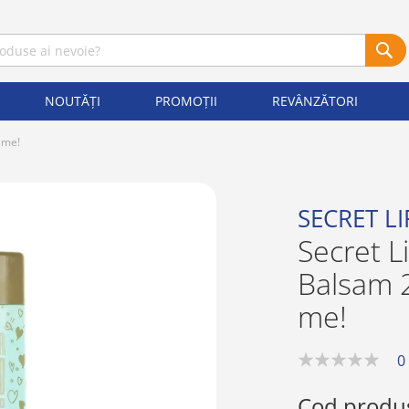
NOUTĂȚI
PROMOȚII
REVÂNZĂTORI
 me!
SECRET LI
Secret L
Balsam 
me!
0
0%
Cod produ