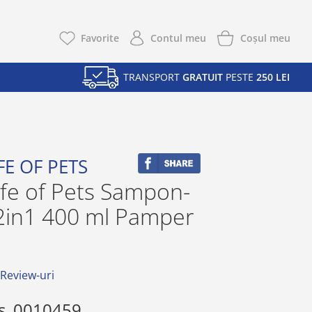
Coşul meu
Favorite
Contul meu
TRANSPORT
GRATUIT
PESTE
250 LEI
FE OF PETS
ife of Pets Sampon-
2in1 400 ml Pamper
 Review-uri
s
0010459