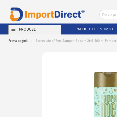
PACHETE ECONOMICE
PRODUSE
Prima pagină
Secret Life of Pets Sampon-Balsam 2in1 400 ml Pamper
Skip
to
the
end
of
the
images
gallery