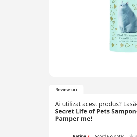
Skip
to
Review-uri
the
beginning
Ai utilizat acest produs? Las
of
Secret Life of Pets Sampon
the
images
Pamper me!
gallery
Rating
Acordă o notă: