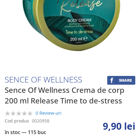
Skip
to
the
beginning
SENCE OF WELLNESS
of
the
Sence Of Wellness Crema de corp
images
200 ml Release Time to de-stress
gallery
0 Review-uri
0%
Cod produs
0020958
9,90 lei
în stoc
— 115 buc