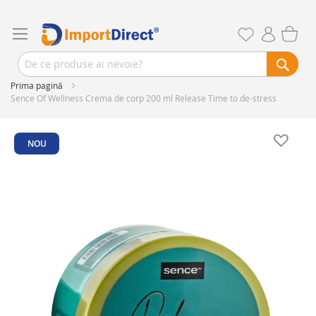
Prima pagină
Sence Of Wellness Crema de corp 200 ml Release Time to de-stress
Skip
to
NOU
the
end
of
the
images
gallery