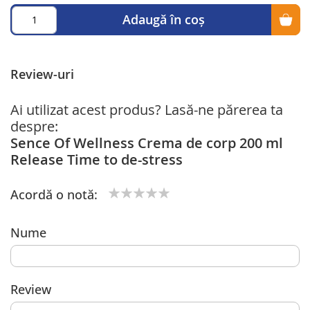
Adaugă în coș
Review-uri
Ai utilizat acest produs? Lasă-ne părerea ta
despre:
Sence Of Wellness Crema de corp 200 ml
Release Time to de-stress
Acordă o notă:
1
2
3
4
5
star
stars
stars
stars
stars
Nume
Review