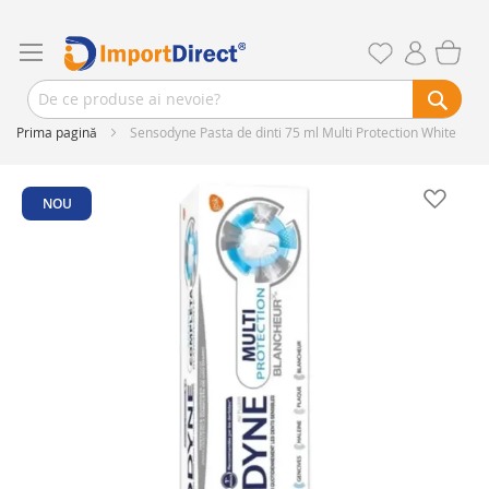
Prima pagină
Sensodyne Pasta de dinti 75 ml Multi Protection White
Skip
to
NOU
the
end
of
the
images
gallery