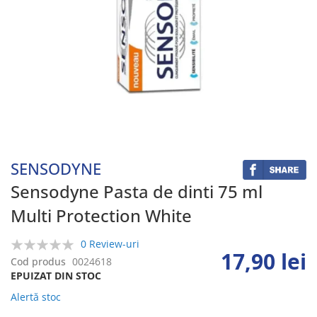
Skip
to
the
beginning
SENSODYNE
of
the
Sensodyne Pasta de dinti 75 ml
images
Multi Protection White
gallery
0 Review-uri
17,90 lei
0%
Cod produs
0024618
EPUIZAT DIN STOC
Alertă stoc