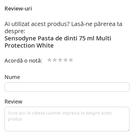
Review-uri
Ai utilizat acest produs? Lasă-ne părerea ta
despre:
Sensodyne Pasta de dinti 75 ml Multi
Protection White
Acordă o notă:
1
2
3
4
5
star
stars
stars
stars
stars
Nume
Review