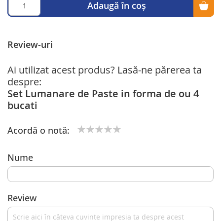
Adaugă în coș
Review-uri
Ai utilizat acest produs? Lasă-ne părerea ta
despre:
Set Lumanare de Paste in forma de ou 4
bucati
Acordă o notă:
1
2
3
4
5
star
stars
stars
stars
stars
Nume
Review