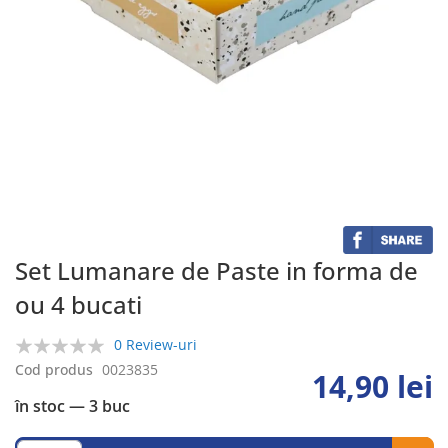
Skip
to
the
beginning
of
the
Set Lumanare de Paste in forma de
images
ou 4 bucati
gallery
0 Review-uri
0%
Cod produs
0023835
14,90 lei
în stoc
— 3 buc