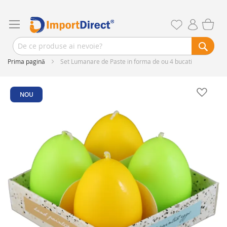
Prima pagină
Set Lumanare de Paste in forma de ou 4 bucati
Skip
to
NOU
the
end
of
the
images
gallery