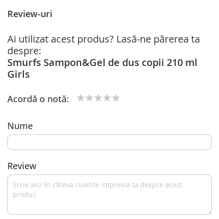
Review-uri
Ai utilizat acest produs? Lasă-ne părerea ta
despre:
Smurfs Sampon&Gel de dus copii 210 ml
Girls
Acordă o notă:
1
2
3
4
5
star
stars
stars
stars
stars
Nume
Review