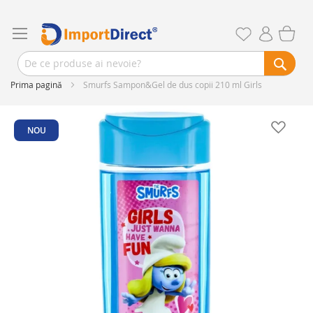
Prima pagină
Smurfs Sampon&Gel de dus copii 210 ml Girls
Skip
to
NOU
the
end
of
the
images
gallery