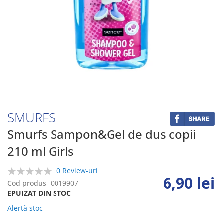
Skip
to
the
beginning
SMURFS
of
the
Smurfs Sampon&Gel de dus copii
images
210 ml Girls
gallery
0 Review-uri
6,90 lei
0%
Cod produs
0019907
EPUIZAT DIN STOC
Alertă stoc