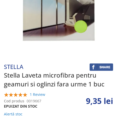
Skip
to
the
beginning
STELLA
of
the
Stella Laveta microfibra pentru
images
geamuri si oglinzi fara urme 1 buc
gallery
1 Review
9,35 lei
100%
Cod produs
0019667
EPUIZAT DIN STOC
Alertă stoc