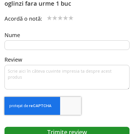
oglinzi fara urme 1 buc
Acordă o notă:
1
2
3
4
5
star
stars
stars
stars
stars
Nume
Review
Trimite review