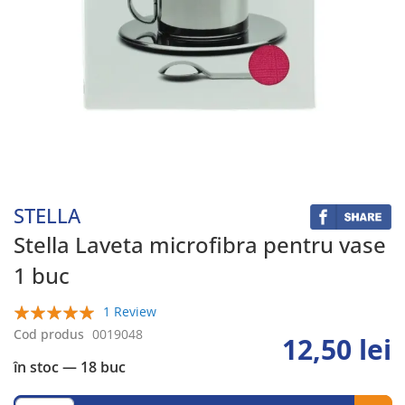
Skip
to
the
beginning
STELLA
of
the
Stella Laveta microfibra pentru vase
images
1 buc
gallery
1 Review
100%
Cod produs
0019048
12,50 lei
în stoc
— 18 buc