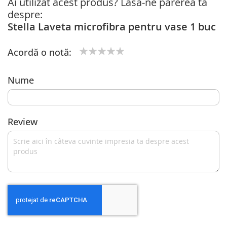
Ai utilizat acest produs? Lasă-ne părerea ta
despre:
Stella Laveta microfibra pentru vase 1 buc
Acordă o notă:
1
2
3
4
5
star
stars
stars
stars
stars
Nume
Review