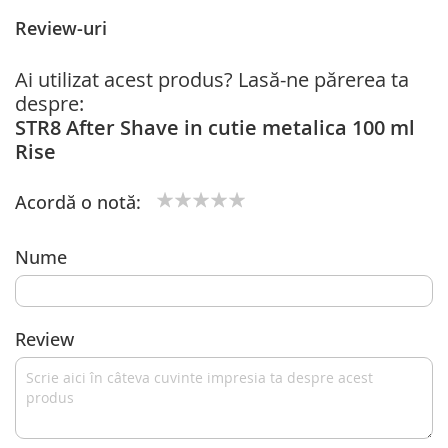
Review-uri
Ai utilizat acest produs? Lasă-ne părerea ta
despre:
STR8 After Shave in cutie metalica 100 ml
Rise
Acordă o notă:
1
2
3
4
5
star
stars
stars
stars
stars
Nume
Review