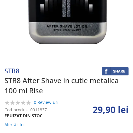
Skip
to
the
beginning
STR8
of
the
STR8 After Shave in cutie metalica
images
100 ml Rise
gallery
0 Review-uri
29,90 lei
0%
Cod produs
0011837
EPUIZAT DIN STOC
Alertă stoc