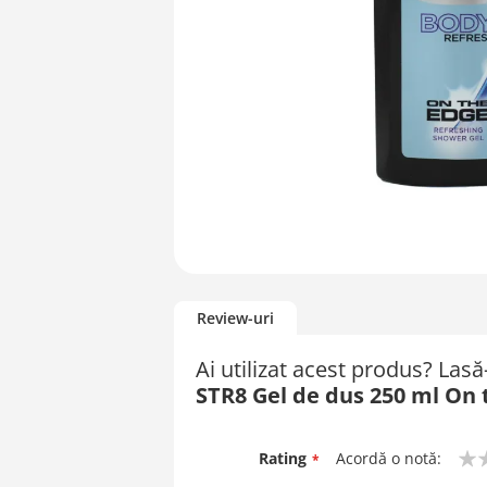
Skip
to
Review-uri
the
beginning
Ai utilizat acest produs? Las
of
STR8 Gel de dus 250 ml On 
the
images
gallery
Rating
Acordă o notă:
1
2
3
4
5