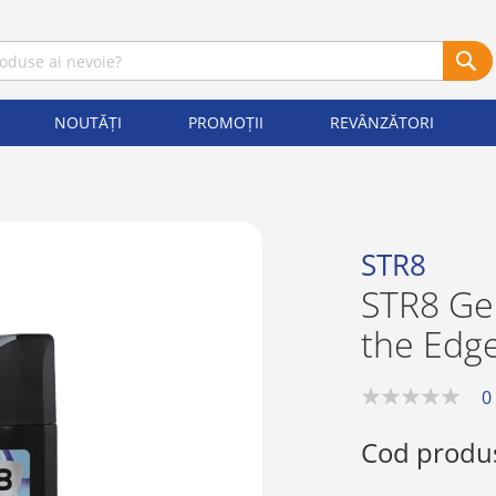
NOUTĂȚI
PROMOȚII
REVÂNZĂTORI
STR8
STR8 Ge
the Edg
0
0%
Cod produ