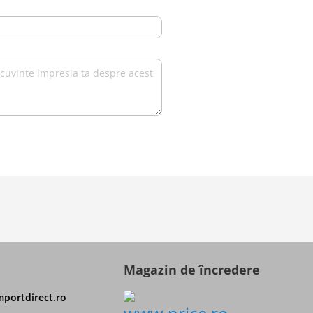
Magazin de încredere
portdirect.ro