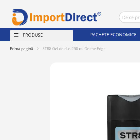
PACHETE ECONOMICE
PRODUSE
Prima pagină
STR8 Gel de dus 250 ml On the Edge
Skip
to
the
end
of
the
images
gallery