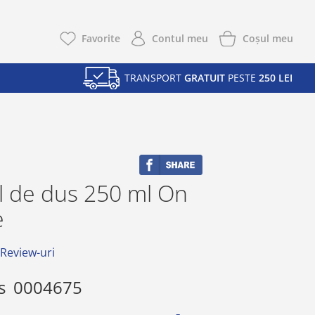
Coşul meu
Favorite
Contul meu
TRANSPORT
GRATUIT
PESTE
250 LEI
l de dus 250 ml On
e
 Review-uri
s
0004675