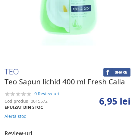
Skip
to
the
beginning
TEO
of
the
Teo Sapun lichid 400 ml Fresh Calla
images
gallery
0 Review-uri
6,95 lei
0%
Cod produs
0015572
EPUIZAT DIN STOC
Alertă stoc
Review-uri