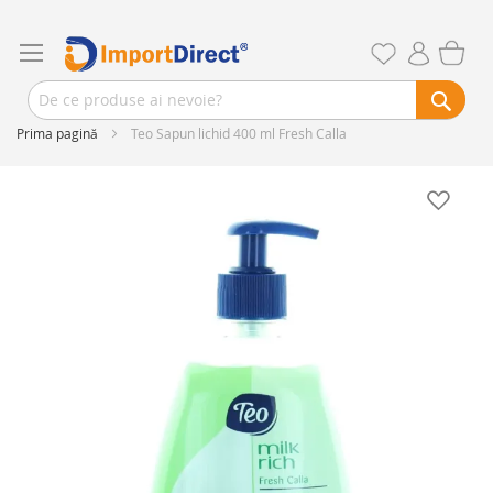
Prima pagină
Teo Sapun lichid 400 ml Fresh Calla
Skip
to
the
end
of
the
images
gallery