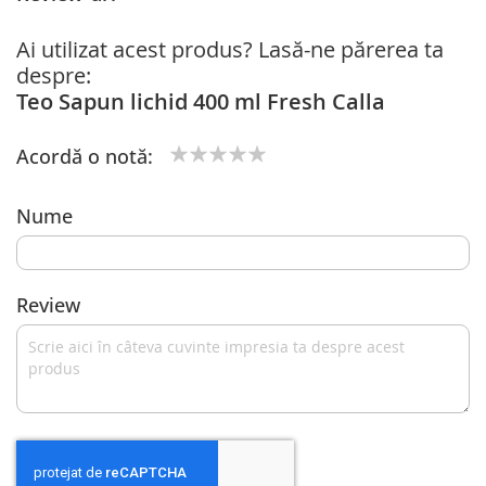
Ai utilizat acest produs? Lasă-ne părerea ta
despre:
Teo Sapun lichid 400 ml Fresh Calla
Acordă o notă:
1
2
3
4
5
star
stars
stars
stars
stars
Nume
Review