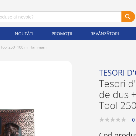
NOUTĂȚI
PROMOȚII
REVÂNZĂTORI
age Tool 250+100 ml Hammam
TESORI D
Tesori d
de dus 
Tool 2
0
0%
Cod produ