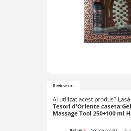
Skip
to
Review-uri
the
beginning
Ai utilizat acest produs? Las
of
Tesori d'Oriente caseta:Ge
the
images
Massage Tool 250+100 m
gallery
Rating
Acordă o notă: