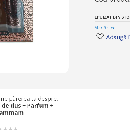
EPUIZAT DIN STO
Alertă stoc
Adaugă în
ă-ne părerea ta despre:
l de dus + Parfum +
l Hammam