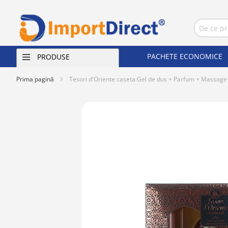
PACHETE ECONOMICE
PRODUSE
Prima pagină
Tesori d'Oriente caseta:Gel de dus + Parfum + Mass
Skip
to
the
end
of
the
images
gallery