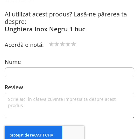
Ai utilizat acest produs? Lasă-ne părerea ta
despre:
Unghiera Inox Negru 1 buc
Acordă o notă:
1
2
3
4
5
star
stars
stars
stars
stars
Nume
Review