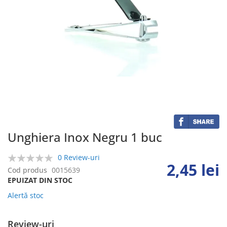
Skip
to
the
beginning
of
the
Unghiera Inox Negru 1 buc
images
gallery
0 Review-uri
2,45 lei
0%
Cod produs
0015639
EPUIZAT DIN STOC
Alertă stoc
Review-uri