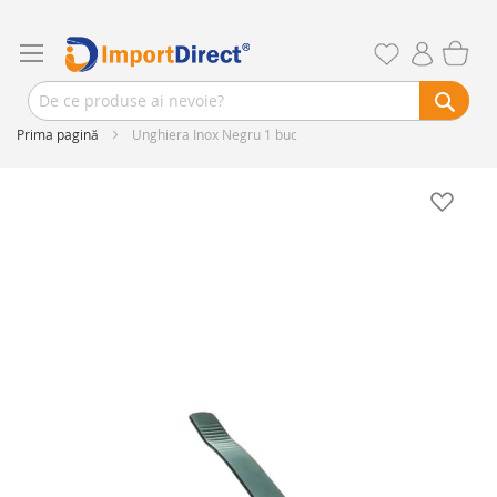
Prima pagină
Unghiera Inox Negru 1 buc
Skip
to
the
end
of
the
images
gallery