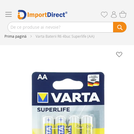
Prima pagină
Varta Baterii R6 4buc Superlife (AA)
Skip
to
the
end
of
the
images
gallery