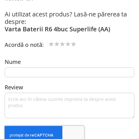
Ai utilizat acest produs? Lasă-ne părerea ta
despre:
Varta Baterii R6 4buc Superlife (AA)
Acordă o notă:
1
2
3
4
5
star
stars
stars
stars
stars
Nume
Review