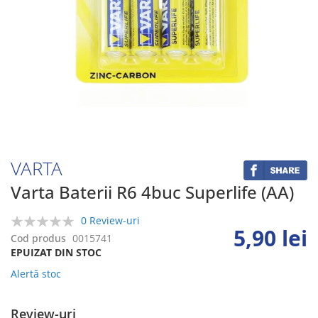
Skip
to
the
beginning
VARTA
of
the
Varta Baterii R6 4buc Superlife (AA)
images
gallery
0 Review-uri
5,90 lei
0%
Cod produs
0015741
EPUIZAT DIN STOC
Alertă stoc
Review-uri