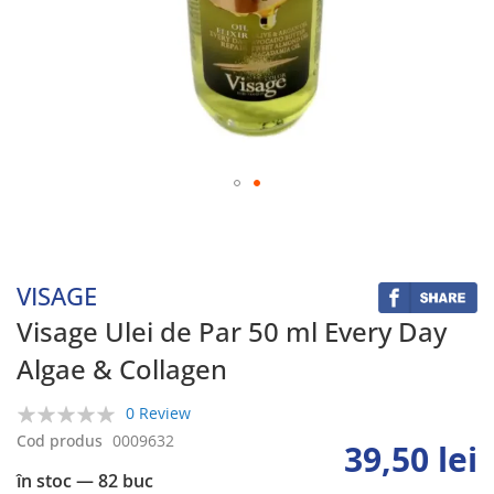
Skip
to
the
beginning
VISAGE
of
the
Visage Ulei de Par 50 ml Every Day
images
Algae & Collagen
gallery
0 Review
0%
Cod produs
0009632
39,50 lei
în stoc
— 82 buc