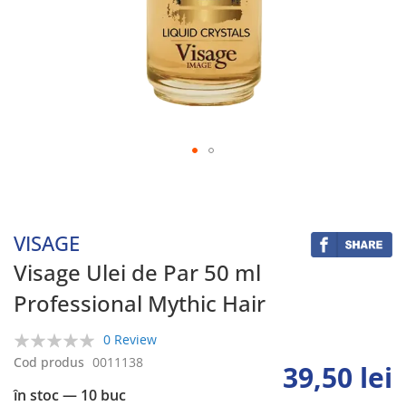
Skip
to
the
beginning
VISAGE
of
the
Visage Ulei de Par 50 ml
images
Professional Mythic Hair
gallery
0 Review
0%
Cod produs
0011138
39,50 lei
în stoc
— 10 buc