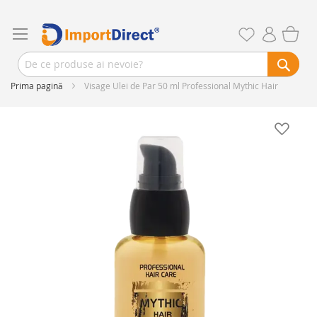
Prima pagină
Visage Ulei de Par 50 ml Professional Mythic Hair
Skip
to
the
end
of
the
images
gallery