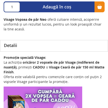
Adaugă în coș
Visage Vopsea de păr Neo
oferă culoare intensă, acoperire
uniformă și un rezultat lucios, pentru un look proaspăt chiar
la tine acasă.
Detalii
Promoție specială Visage:
La achiziția
oricăror 2 vopsele de păr Visage (indiferent de
nuanță)
, primești
CADOU
o
Visage Ceară de păr 150 ml Matte
Finish
.
Oferta este valabilă pentru comenzile care conțin cel puțin 2
vopsele Visage participante la promoție.