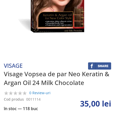
Skip
to
the
beginning
VISAGE
of
the
Visage Vopsea de par Neo Keratin &
images
Argan Oil 24 Milk Chocolate
gallery
0 Review-uri
0%
Cod produs
0011114
35,00 lei
în stoc
— 118 buc