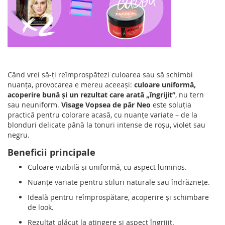
Când vrei să-ți reîmprospătezi culoarea sau să schimbi
nuanța, provocarea e mereu aceeași:
culoare uniformă,
acoperire bună și un rezultat care arată „îngrijit”
, nu tern
sau neuniform.
Visage Vopsea de păr Neo
este soluția
practică pentru colorare acasă, cu nuanțe variate – de la
blonduri delicate până la tonuri intense de roșu, violet sau
negru.
Beneficii principale
Culoare vizibilă și uniformă, cu aspect luminos.
Nuanțe variate pentru stiluri naturale sau îndrăznețe.
Ideală pentru reîmprospătare, acoperire și schimbare
de look.
Rezultat plăcut la atingere și aspect îngrijit.