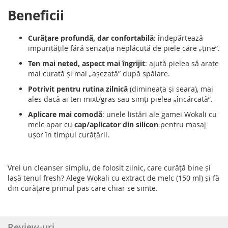
Beneficii
Curățare profundă, dar confortabilă
: îndepărtează
impuritățile fără senzația neplăcută de piele care „ține”.
Ten mai neted, aspect mai îngrijit
: ajută pielea să arate
mai curată și mai „așezată” după spălare.
Potrivit pentru rutina zilnică
(dimineața și seara), mai
ales dacă ai ten mixt/gras sau simți pielea „încărcată”.
Aplicare mai comodă
: unele listări ale gamei Wokali cu
melc apar cu
cap/aplicator din silicon
pentru masaj
ușor în timpul curățării.
Vrei un cleanser simplu, de folosit zilnic, care curăță bine și
lasă tenul fresh? Alege Wokali cu extract de melc (150 ml) și fă
din curățare primul pas care chiar se simte.
Review-uri