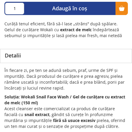
Adaugă în coș
Curăță tenul eficient, fără să-l lase „strâns” după spălare.
Gelul de curățare Wokali cu
extract de melc
îndepărtează
sebumul și impuritățile și lasă pielea mai fresh, mai netedă
Detalii
În fiecare zi, pe ten se adună sebum, praf, urme de SPF și
impurități. Dacă produsul de curățare e prea agresiv, pielea
rămâne uscată și inconfortabilă; dacă e prea blând, porii par
încărcați și luciul revine rapid.
Soluția: Wokali Snail Face Wash / Gel de curățare cu extract
de melc (150 ml)
Acest cleanser este comercializat ca produs de curățare
facială cu
snail extract
, gândit să curețe în profunzime
murdăria și impuritățile
fără să usuce excesiv
pielea, oferind
un ten mai curat și o senzație de prospețime după clătire.