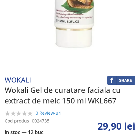
Skip
to
the
beginning
WOKALI
of
the
Wokali Gel de curatare faciala cu
images
extract de melc 150 ml WKL667
gallery
0 Review-uri
0%
Cod produs
0024735
29,90 lei
în stoc
— 12 buc