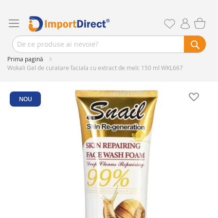
Prima pagină
Wokali Gel de curatare faciala cu extract de melc 150 ml WKL667
Skip
to
NOU
the
end
of
the
images
gallery