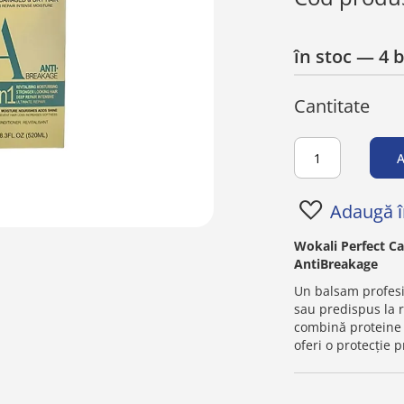
în stoc
— 4 
Cantitate
A
Adaugă în
Wokali Perfect Ca
AntiBreakage
Un balsam profesio
sau predispus la 
combină proteine 
oferi o protecție 