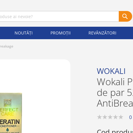
NOUTĂȚI
PROMOȚII
REVÂNZĂTORI
Breakage
WOKALI
Wokali P
de par 5
AntiBre
0
0%
Cod produ