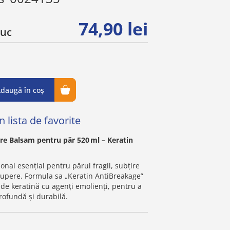
74,90 lei
buc
daugă în coș
 lista de favorite
re Balsam pentru păr 520 ml – Keratin
nal esențial pentru părul fragil, subțire
rupere. Formula sa „Keratin AntiBreakage”
de keratină cu agenți emolienți, pentru a
profundă și durabilă.