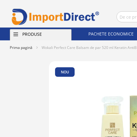
PACHETE ECONOMICE
PRODUSE
Prima pagină
Wokali Perfect Care Balsam de par 520 ml Keratin Anti
Skip
to
NOU
the
end
of
the
images
gallery