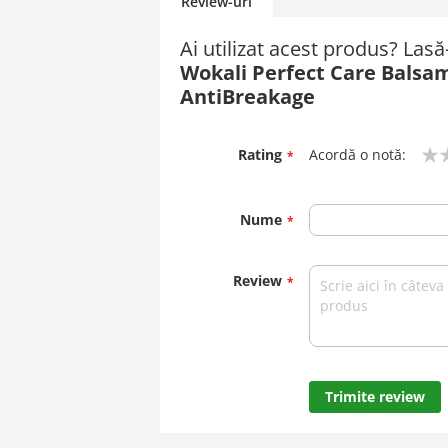
Review-uri
Ai utilizat acest produs? Las
Wokali Perfect Care Balsam
AntiBreakage
Rating
Acordă o notă:
1
2
3
4
5
star
stars
stars
stars
stars
Nume
Review
Trimite review