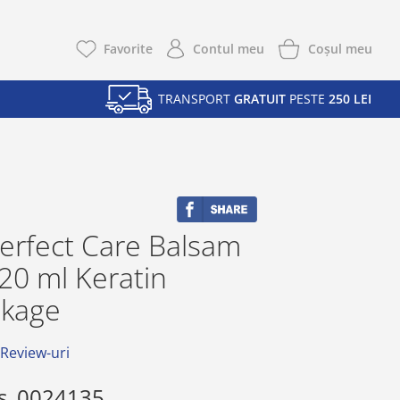
Coşul meu
Favorite
Contul meu
TRANSPORT
GRATUIT
PESTE
250 LEI
erfect Care Balsam
20 ml Keratin
akage
 Review-uri
s
0024135