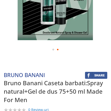
Skip
to
the
beginning
BRUNO BANANI
of
the
Bruno Banani Caseta barbati:Spray
images
natural+Gel de dus 75+50 ml Made
gallery
For Men
0 Review-uri