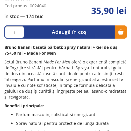
0%
Cod produs
0024040
35,90 lei
în stoc
— 174 buc
Adaugă în coș
Bruno Banani Casetă bărbați: Spray natural + Gel de duș
75+50 ml – Made For Men
Setul Bruno Banani
Made For Men
oferă o experiență completă
de îngrijire și răsfăț pentru bărbați. Spray-ul natural și gelul
de duș din această casetă sunt ideale pentru a te simți fresh
întreaga zi. Parfumul masculin și energizant al acestui set te
învăluie cu note sofisticate, în timp ce formula delicată a
gelului de duș îți curăță și îngrijește pielea, lăsând-o hidratată
și revigorată.
Beneficii principale:
Parfum masculin, sofisticat și energizant
Spray natural pentru protecție de lungă durată