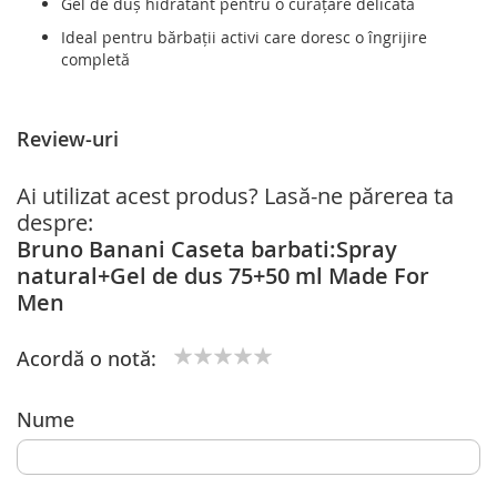
Gel de duș hidratant pentru o curățare delicată
Ideal pentru bărbații activi care doresc o îngrijire
completă
Review-uri
Ai utilizat acest produs? Lasă-ne părerea ta
despre:
Bruno Banani Caseta barbati:Spray
natural+Gel de dus 75+50 ml Made For
Men
Acordă o notă:
1
2
3
4
5
star
stars
stars
stars
stars
Nume