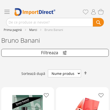
Prima pagină
Marci
Bruno Banani
Bruno Banani
Setează
Sortează după
descendent
Adaugă în lista de favorite
Ad