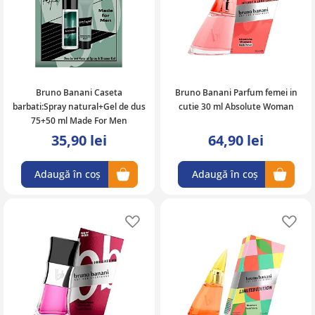
Bruno Banani Caseta
Bruno Banani Parfum femei in
barbati:Spray natural+Gel de dus
cutie 30 ml Absolute Woman
75+50 ml Made For Men
35,90 lei
64,90 lei
Adaugă în coș
Adaugă în coș
Adaugă în lista de favorite
Ad