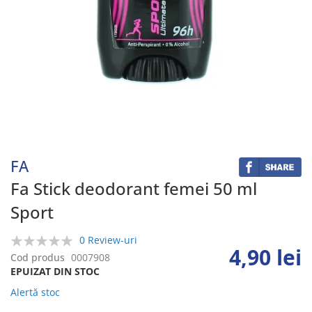
Skip
to
the
beginning
FA
of
the
Fa Stick deodorant femei 50 ml
images
Sport
gallery
0 Review-uri
4,90 lei
0%
Cod produs
0007908
EPUIZAT DIN STOC
Alertă stoc