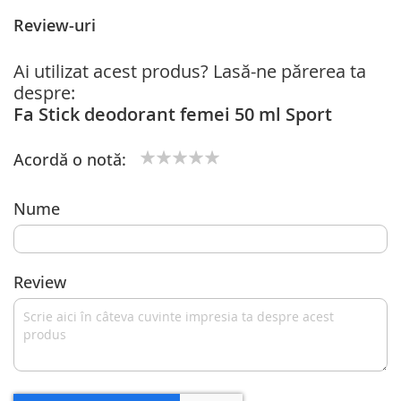
Review-uri
Ai utilizat acest produs? Lasă-ne părerea ta
despre:
Fa Stick deodorant femei 50 ml Sport
Acordă o notă:
1
2
3
4
5
star
stars
stars
stars
stars
Nume
Review