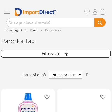
Prima pagină
Marci
Parodontax
Parodontax
Setează
Sortează după
descendent
Adaugă în lista de favorite
Ad