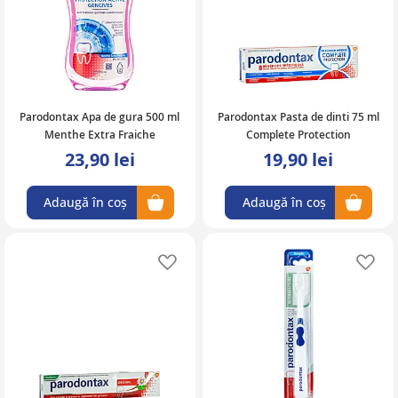
Parodontax Apa de gura 500 ml
Parodontax Pasta de dinti 75 ml
Menthe Extra Fraiche
Complete Protection
23,90 lei
19,90 lei
Adaugă în coș
Adaugă în coș
Adaugă în lista de favorite
Ad