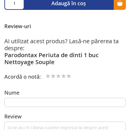
Adaugă în coș
Review-uri
Ai utilizat acest produs? Lasă-ne părerea ta
despre:
Parodontax Periuta de dinti 1 buc
Nettoyage Souple
Acordă o notă:
1
2
3
4
5
star
stars
stars
stars
stars
Nume
Review