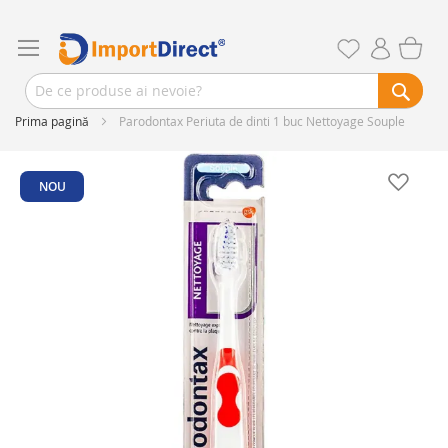
Prima pagină
Parodontax Periuta de dinti 1 buc Nettoyage Souple
Skip
to
NOU
the
end
of
the
images
gallery