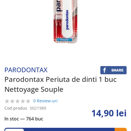
Skip
to
the
beginning
PARODONTAX
of
the
Parodontax Periuta de dinti 1 buc
images
Nettoyage Souple
gallery
0 Review-uri
0%
Cod produs
0021989
14,90 lei
în stoc
— 764 buc